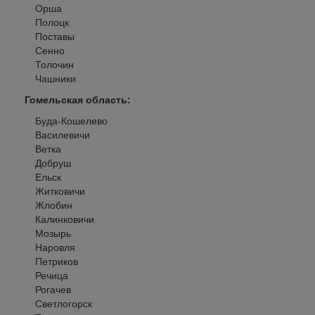
Орша
Полоцк
Поставы
Сенно
Толочин
Чашники
Гомельская область
:
Буда-Кошелево
Василевичи
Ветка
Добруш
Ельск
Житковичи
Жлобин
Калинковичи
Мозырь
Наровля
Петриков
Речица
Рогачев
Светлогорск