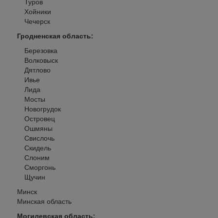
Туров
Хойники
Чечерск
Гродненская область
:
Березовка
Волковыск
Дятлово
Ивье
Лида
Мосты
Новогрудок
Островец
Ошмяны
Свислочь
Скидель
Слоним
Сморгонь
Щучин
Минск
Минская область
Могилевская область
: