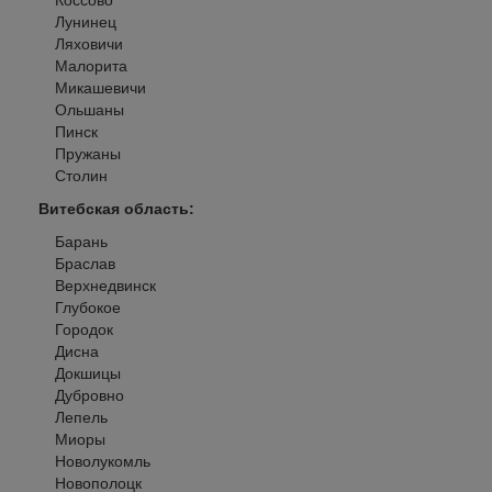
Коссово
Лунинец
Ляховичи
Малорита
Микашевичи
Ольшаны
Пинск
Пружаны
Столин
Витебская область
:
Барань
Браслав
Верхнедвинск
Глубокое
Городок
Дисна
Докшицы
Дубровно
Лепель
Миоры
Новолукомль
Новополоцк