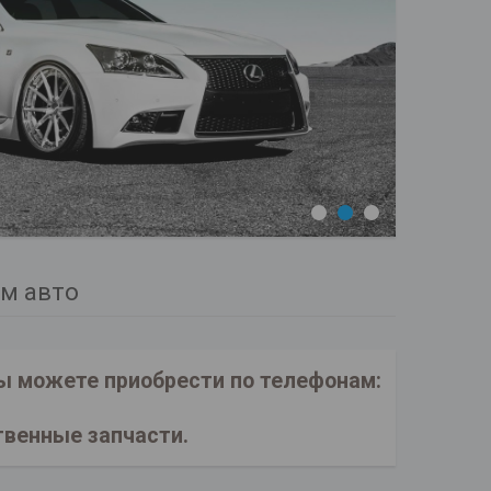
1
2
3
им авто
ы можете приобрести по телефонам:
твенные запчасти.