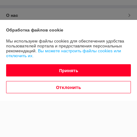
О нас
Контакты
Обработка файлов cookie
Мы используем файлы cookies для обеспечения удобства
Доставка и оплата
пользователей портала и предоставления персональных
рекомендаций.
Вы можете настроить файлы cookies или
отключить их.
График работы
Принять
Полная версия сайта
Отклонить
Политика обработки cookies
Сайт создан на платформе Deal.by
Информация для покупателя
Юридическое лицо:
ИП Дудинский Алексей Владимирович
г. Миинск ул. Притыцкого 107-103