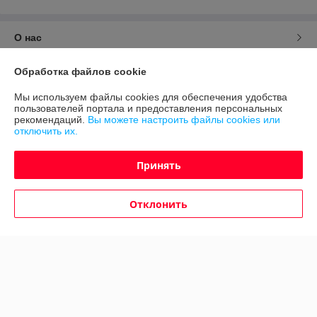
О нас
Контакты
Обработка файлов cookie
Мы используем файлы cookies для обеспечения удобства
Доставка и оплата
пользователей портала и предоставления персональных
рекомендаций.
Вы можете настроить файлы cookies или
отключить их.
График работы
Принять
Полная версия сайта
Отклонить
Политика обработки cookies
Сайт создан на платформе Deal.by
Информация для покупателя
Юридическое лицо:
ИП Дудинский Алексей Владимирович
г. Миинск ул. Притыцкого 107-103