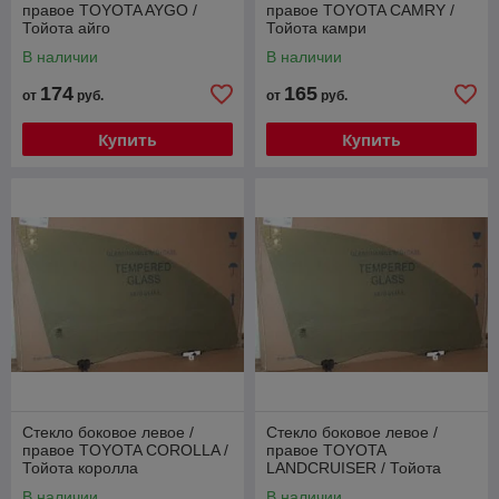
правое TOYOTA AYGO /
правое TOYOTA CAMRY /
Тойота айго
Тойота камри
В наличии
В наличии
174
165
от
руб.
от
руб.
Купить
Купить
Стекло боковое левое /
Стекло боковое левое /
правое TOYOTA COROLLA /
правое TOYOTA
Тойота королла
LANDCRUISER / Тойота
ленд крузер
В наличии
В наличии