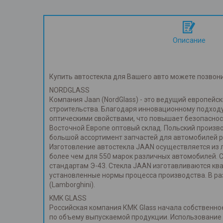
Описание
Купить автостекла для Вашего авто можете позвон
NORDGLASS
Компания Jaan (NordGlass) - это ведущий европей
строительства. Благодаря инновационному подходу
оптическими свойствами, что повышает безопаснос
Восточной Европе оптовый склад. Польский произв
большой ассортимент запчастей для автомобилей р
Изготовление автостекла JAAN осуществляется из л
более чем для 550 марок различных автомобилей. 
стандартам Э-43. Стекла JAAN изготавливаются к
установленные нормы процесса производства. В ра
(Lamborghini).
KMK GLASS
Российская компания КМК Glass начала собственное
по объему выпускаемой продукции. Использование т