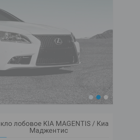
1
2
3
кло лобовое KIA MAGENTIS / Киа
Маджентис