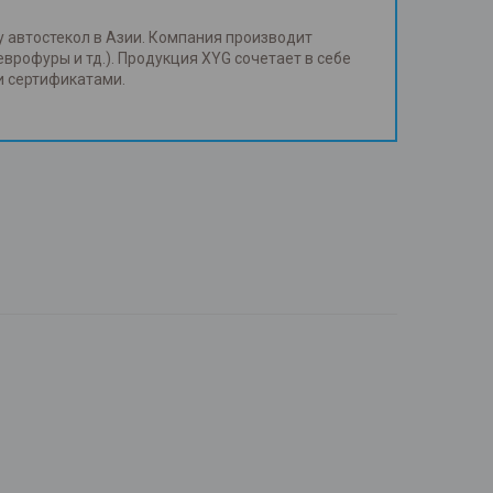
у автостекол в Азии. Компания производит
еврофуры и тд.). Продукция XYG сочетает в себе
и сертификатами.