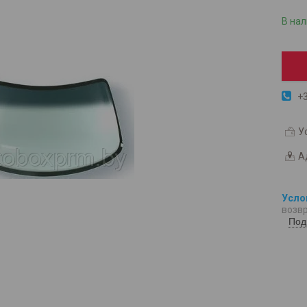
В на
+3
У
А
возвр
Под