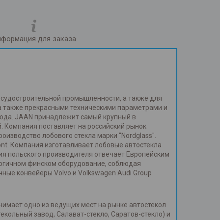
формация для заказа
и судостроительной промышленности, а также для
 а также прекрасными техническими параметрами и
года. JAAN принадлежит самый крупный в
. Компания поставляет на российский рынок
изводство лобового стекла марки "Nordglass".
ont. Компания изготавливает лобовые автостекла
ия польского производителя отвечает Европейским
огичном финском оборудование, соблюдая
ные конвейеры Volvo и Volkswagen Audi Group
нимает одно из ведущих мест на рынке автостекол
кольный завод, Салават-стекло, Саратов-стекло) и