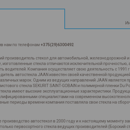
Ин
ив нам по телефонам
+375(29)6300492
ский производитель стекол для автомобильной, железнодорожной 
, изготовленные стекла отличаются исключительной прочностью,
ть водителей. Компания осуществляет свою деятельность с 1991 
одитель автостекла JAAN известен своей качественной продукцией
азличных марок. Одним из ведущих направлений JAAN является про
истового стекла SEKURIT SAINT-GOBAIN и полимерной пленки Du P
Стекла имеют высокие эксплуатационные характеристики. Продукц
валифицированными специалистами на современном высокотехнол
зные периоды времени компания поставляла свои стекла на сбороч
 производство автостекол в 2000 году и к настоящему моменту за
олько первосортного стекла ведущих производителей (Борский сте