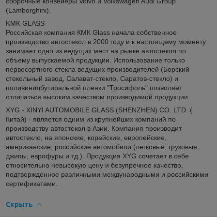
сборочные конвейеры Volvo и Volkswagen Audi Group
(Lamborghini).
KMK GLASS
Российская компания КМК Glass начала собственное
производство автостекол в 2000 году и к настоящему моменту
занимает одно из ведущих мест на рынке автостекол по
объему выпускаемой продукции. Использование только
первосортного стекла ведущих производителей (Борский
стекольный завод, Салават-стекло, Саратов-стекло) и
поливинилбутиральной пленки "Тросифоль" позволяет
отличаться высоким качеством производимой продукции.
XYG - XINYI AUTOMOBILE GLASS (SHENZHEN) CO. LTD. (
Китай) - является одним из крупнейших компаний по
производству автостекол в Азии. Компания производит
автостекло, на японские, корейские, европейские,
американские, российские автомобили (легковые, грузовые,
джипы, еврофуры и тд.). Продукция XYG сочетает в себе
относительно невысокую цену и безупречное качество,
подтвержденное различными международными и российскими
сертификатами.
Скрыть