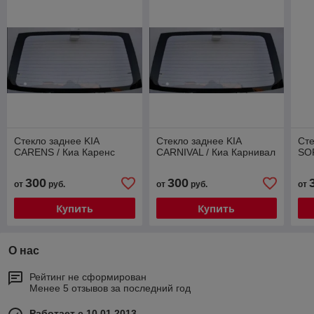
Стекло заднее KIA
Стекло заднее KIA
Сте
CARENS / Киа Каренс
CARNIVAL / Киа Карнивал
SO
300
300
от
руб.
от
руб.
от
Купить
Купить
О нас
Рейтинг не сформирован
Менее 5 отзывов за последний год
Работает с 10.01.2013