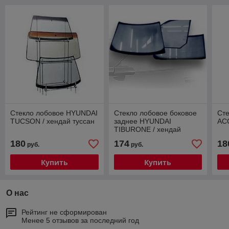
Стекло лобовое HYUNDAI
Стекло лобовое боковое
Ст
TUCSON / хендай туссан
заднее HYUNDAI
AC
TIBURONE / хендай
тибурон
180
174
18
руб.
руб.
Купить
Купить
О нас
Рейтинг не сформирован
Менее 5 отзывов за последний год