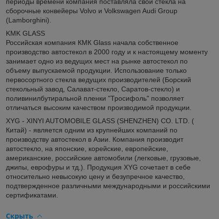
периоды времени компания поставляла свои стекла на
сборочные конвейеры Volvo и Volkswagen Audi Group
(Lamborghini).
KMK GLASS
Российская компания КМК Glass начала собственное
производство автостекол в 2000 году и к настоящему моменту
занимает одно из ведущих мест на рынке автостекол по
объему выпускаемой продукции. Использование только
первосортного стекла ведущих производителей (Борский
стекольный завод, Салават-стекло, Саратов-стекло) и
поливинилбутиральной пленки "Тросифоль" позволяет
отличаться высоким качеством производимой продукции.
XYG - XINYI AUTOMOBILE GLASS (SHENZHEN) CO. LTD. (
Китай) - является одним из крупнейших компаний по
производству автостекол в Азии. Компания производит
автостекло, на японские, корейские, европейские,
американские, российские автомобили (легковые, грузовые,
джипы, еврофуры и тд.). Продукция XYG сочетает в себе
относительно невысокую цену и безупречное качество,
подтвержденное различными международными и российскими
сертификатами.
Скрыть