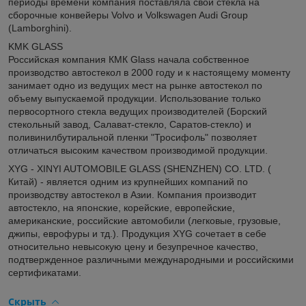
периоды времени компания поставляла свои стекла на
сборочные конвейеры Volvo и Volkswagen Audi Group
(Lamborghini).
KMK GLASS
Российская компания КМК Glass начала собственное
производство автостекол в 2000 году и к настоящему моменту
занимает одно из ведущих мест на рынке автостекол по
объему выпускаемой продукции. Использование только
первосортного стекла ведущих производителей (Борский
стекольный завод, Салават-стекло, Саратов-стекло) и
поливинилбутиральной пленки "Тросифоль" позволяет
отличаться высоким качеством производимой продукции.
XYG - XINYI AUTOMOBILE GLASS (SHENZHEN) CO. LTD. (
Китай) - является одним из крупнейших компаний по
производству автостекол в Азии. Компания производит
автостекло, на японские, корейские, европейские,
американские, российские автомобили (легковые, грузовые,
джипы, еврофуры и тд.). Продукция XYG сочетает в себе
относительно невысокую цену и безупречное качество,
подтвержденное различными международными и российскими
сертификатами.
Скрыть