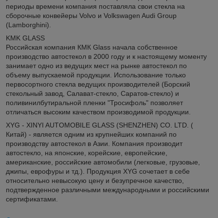
периоды времени компания поставляла свои стекла на
сборочные конвейеры Volvo и Volkswagen Audi Group
(Lamborghini).
KMK GLASS
Российская компания КМК Glass начала собственное
производство автостекол в 2000 году и к настоящему моменту
занимает одно из ведущих мест на рынке автостекол по
объему выпускаемой продукции. Использование только
первосортного стекла ведущих производителей (Борский
стекольный завод, Салават-стекло, Саратов-стекло) и
поливинилбутиральной пленки "Тросифоль" позволяет
отличаться высоким качеством производимой продукции.
XYG - XINYI AUTOMOBILE GLASS (SHENZHEN) CO. LTD. (
Китай) - является одним из крупнейших компаний по
производству автостекол в Азии. Компания производит
автостекло, на японские, корейские, европейские,
американские, российские автомобили (легковые, грузовые,
джипы, еврофуры и тд.). Продукция XYG сочетает в себе
относительно невысокую цену и безупречное качество,
подтвержденное различными международными и российскими
сертификатами.