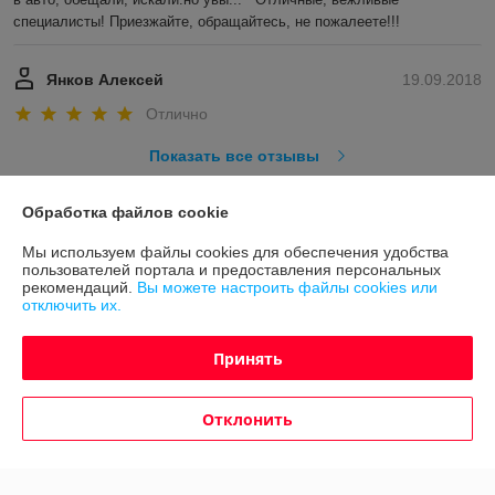
специалисты! Приезжайте, обращайтесь, не пожалеете!!!
Янков Алексей
19.09.2018
Отлично
Показать все отзывы
Обработка файлов cookie
О нас
Мы используем файлы cookies для обеспечения удобства
пользователей портала и предоставления персональных
Контакты
рекомендаций.
Вы можете настроить файлы cookies или
отключить их.
Доставка и оплата
Принять
График работы
Отклонить
Полная версия сайта
Политика обработки cookies