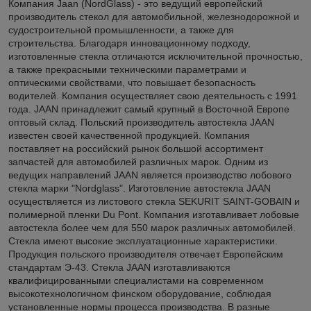
Компания Jaan (NordGlass) - это ведущий европейский
производитель стекол для автомобильной, железнодорожной и
судостроительной промышленности, а также для
строительства. Благодаря инновационному подходу,
изготовленные стекла отличаются исключительной прочностью,
а также прекрасными техническими параметрами и
оптическими свойствами, что повышает безопасность
водителей. Компания осуществляет свою деятельность с 1991
года. JAAN принадлежит самый крупный в Восточной Европе
оптовый склад. Польский производитель автостекла JAAN
известен своей качественной продукцией. Компания
поставляет на российский рынок большой ассортимент
запчастей для автомобилей различных марок. Одним из
ведущих направлений JAAN является производство лобового
стекла марки "Nordglass". Изготовление автостекла JAAN
осуществляется из листового стекла SEKURIT SAINT-GOBAIN и
полимерной пленки Du Pont. Компания изготавливает лобовые
автостекла более чем для 550 марок различных автомобилей.
Стекла имеют высокие эксплуатационные характеристики.
Продукция польского производителя отвечает Европейским
стандартам Э-43. Стекла JAAN изготавливаются
квалифицированными специалистами на современном
высокотехнологичном финском оборудование, соблюдая
установленные нормы процесса производства. В разные