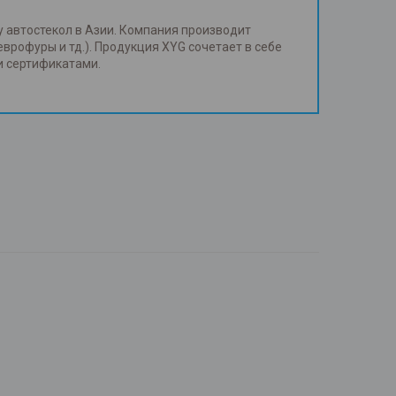
у автостекол в Азии. Компания производит
еврофуры и тд.). Продукция XYG сочетает в себе
и сертификатами.