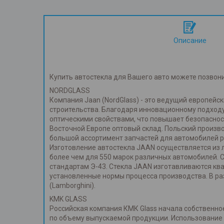
Описание
Купить автостекла для Вашего авто можете позвон
NORDGLASS
Компания Jaan (NordGlass) - это ведущий европей
строительства. Благодаря инновационному подходу
оптическими свойствами, что повышает безопаснос
Восточной Европе оптовый склад. Польский произв
большой ассортимент запчастей для автомобилей р
Изготовление автостекла JAAN осуществляется из л
более чем для 550 марок различных автомобилей. 
стандартам Э-43. Стекла JAAN изготавливаются к
установленные нормы процесса производства. В ра
(Lamborghini).
KMK GLASS
Российская компания КМК Glass начала собственное
по объему выпускаемой продукции. Использование т