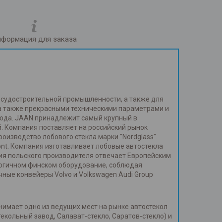
формация для заказа
и судостроительной промышленности, а также для
 а также прекрасными техническими параметрами и
года. JAAN принадлежит самый крупный в
. Компания поставляет на российский рынок
изводство лобового стекла марки "Nordglass".
ont. Компания изготавливает лобовые автостекла
ия польского производителя отвечает Европейским
огичном финском оборудование, соблюдая
ные конвейеры Volvo и Volkswagen Audi Group
нимает одно из ведущих мест на рынке автостекол
кольный завод, Салават-стекло, Саратов-стекло) и