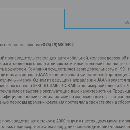
Ин
ив нам по телефонам
+375(29)6300492
ский производитель стекол для автомобильной, железнодорожной 
, изготовленные стекла отличаются исключительной прочностью,
ть водителей. Компания осуществляет свою деятельность с 1991 
одитель автостекла JAAN известен своей качественной продукцией
азличных марок. Одним из ведущих направлений JAAN является про
истового стекла SEKURIT SAINT-GOBAIN и полимерной пленки Du P
Стекла имеют высокие эксплуатационные характеристики. Продукц
валифицированными специалистами на современном высокотехнол
зные периоды времени компания поставляла свои стекла на сбороч
 производство автостекол в 2000 году и к настоящему моменту за
олько первосортного стекла ведущих производителей (Борский сте