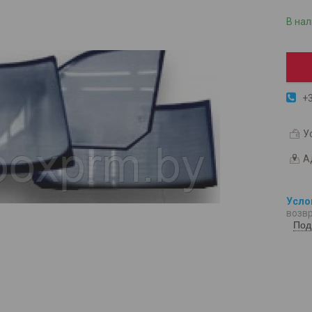
В на
+3
У
А
возвр
Под