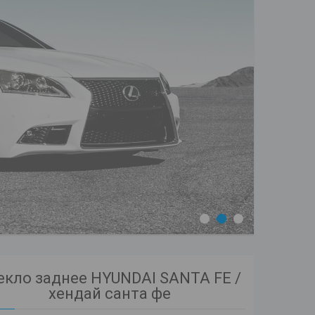
1
2
3
екло заднее HYUNDAI SANTA FE /
хендай санта фе