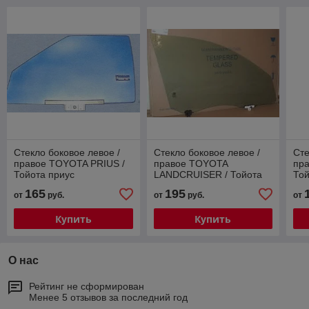
Стекло боковое левое /
Стекло боковое левое /
Сте
правое TOYOTA PRIUS /
правое TOYOTA
пр
Тойота приус
LANDCRUISER / Тойота
Той
ленд крузер
165
195
от
руб.
от
руб.
от
Купить
Купить
О нас
Рейтинг не сформирован
Менее 5 отзывов за последний год