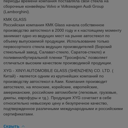
периоды времени компания поставляла свои стекла на
сборочные конвейеры Volvo и Volkswagen Audi Group
(Lamborghini).
KMK GLASS
Российская компания КМК Glass начала собственное
производство автостекол в 2000 году и к настоящему моменту
занимает одно из ведущих мест на рынке автостекол по
объему выпускаемой продукции. Использование только
первосортного стекла ведущих производителей (Борский
стекольный завод, Салават-стекло, Саратов-стекло) и
поливинилбутиральной пленки "Тросифоль" позволяет
отличаться высоким качеством производимой продукции.
XYG - XINYI AUTOMOBILE GLASS (SHENZHEN) CO. LTD. (
Китай) - является одним из крупнейших компаний по
производству автостекол в Азии. Компания производит
автостекло, на японские, корейские, европейские,
американские, российские автомобили (легковые, грузовые,
джипы, еврофуры и тд.). Продукция XYG сочетает в себе
относительно невысокую цену и безупречное качество,
подтвержденное различными международными и российскими
сертификатами.
Скрыть