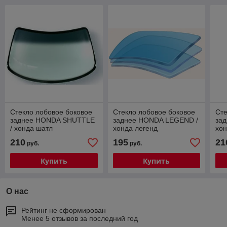
Стекло лобовое боковое
Стекло лобовое боковое
Сте
заднее HONDA SHUTTLE
заднее HONDA LEGEND /
за
/ хонда шатл
хонда легенд
хон
210
195
21
руб.
руб.
Купить
Купить
О нас
Рейтинг не сформирован
Менее 5 отзывов за последний год