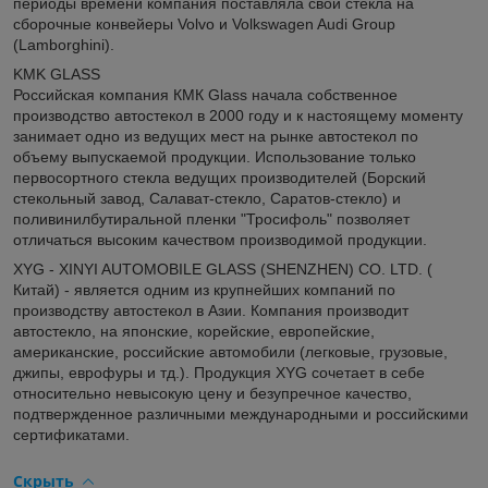
периоды времени компания поставляла свои стекла на
сборочные конвейеры Volvo и Volkswagen Audi Group
(Lamborghini).
KMK GLASS
Российская компания КМК Glass начала собственное
производство автостекол в 2000 году и к настоящему моменту
занимает одно из ведущих мест на рынке автостекол по
объему выпускаемой продукции. Использование только
первосортного стекла ведущих производителей (Борский
стекольный завод, Салават-стекло, Саратов-стекло) и
поливинилбутиральной пленки "Тросифоль" позволяет
отличаться высоким качеством производимой продукции.
XYG - XINYI AUTOMOBILE GLASS (SHENZHEN) CO. LTD. (
Китай) - является одним из крупнейших компаний по
производству автостекол в Азии. Компания производит
автостекло, на японские, корейские, европейские,
американские, российские автомобили (легковые, грузовые,
джипы, еврофуры и тд.). Продукция XYG сочетает в себе
относительно невысокую цену и безупречное качество,
подтвержденное различными международными и российскими
сертификатами.
Скрыть