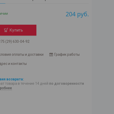
204
руб.
личии
Купить
75 (29) 630-04-92
словия оплаты и доставки
График работы
дрес и контакты
ат товара в течение 14 дней
по договоренности
робнее