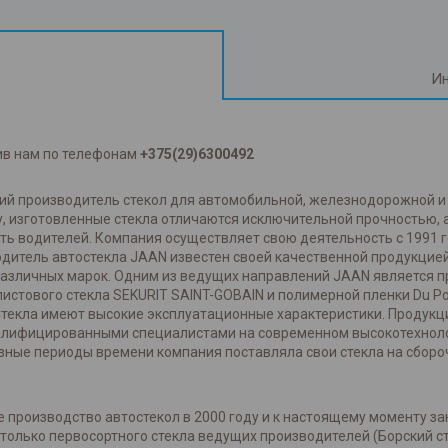
Ин
ив нам по телефонам
+375(29)6300492
ский производитель стекол для автомобильной, железнодорожной 
, изготовленные стекла отличаются исключительной прочностью,
ть водителей. Компания осуществляет свою деятельность с 1991 
одитель автостекла JAAN известен своей качественной продукцией
азличных марок. Одним из ведущих направлений JAAN является про
истового стекла SEKURIT SAINT-GOBAIN и полимерной пленки Du P
Стекла имеют высокие эксплуатационные характеристики. Продукц
валифицированными специалистами на современном высокотехнол
зные периоды времени компания поставляла свои стекла на сбороч
 производство автостекол в 2000 году и к настоящему моменту за
олько первосортного стекла ведущих производителей (Борский сте