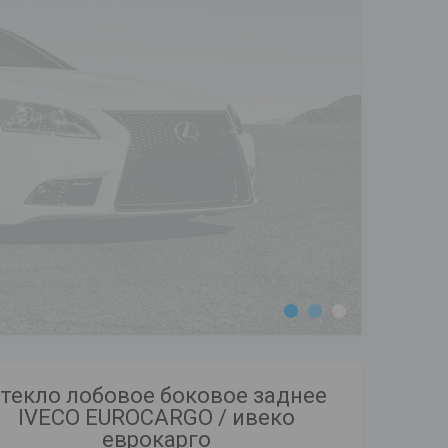
1
2
3
текло лобовое боковое заднее
IVECO EUROCARGO / ивеко
еврокарго