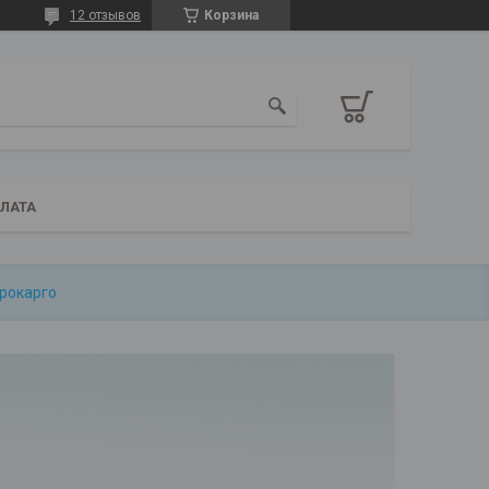
12 отзывов
Корзина
ПЛАТА
врокарго