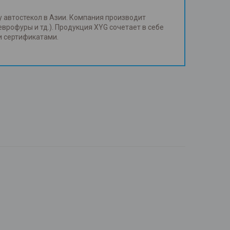
у автостекол в Азии. Компания производит
еврофуры и тд.). Продукция XYG сочетает в себе
и сертификатами.