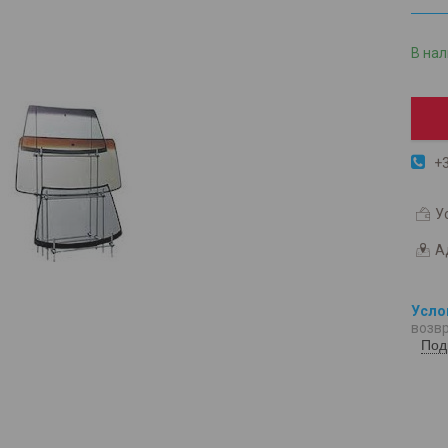
В на
+3
У
А
возвр
Под