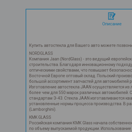
Описание
Купить автостекла для Вашего авто можете позвон
NORDGLASS
Компания Jaan (NordGlass) - это ведущий европей
строительства. Благодаря инновационному подходу
оптическими свойствами, что повышает безопаснос
Восточной Европе оптовый склад. Польский произв
большой ассортимент запчастей для автомобилей р
Изготовление автостекла JAAN осуществляется из л
более чем для 550 марок различных автомобилей. 
стандартам Э-43. Стекла JAAN изготавливаются к
установленные нормы процесса производства. В ра
(Lamborghini).
KMK GLASS
Российская компания КМК Glass начала собственное
по объему выпускаемой продукции. Использование т