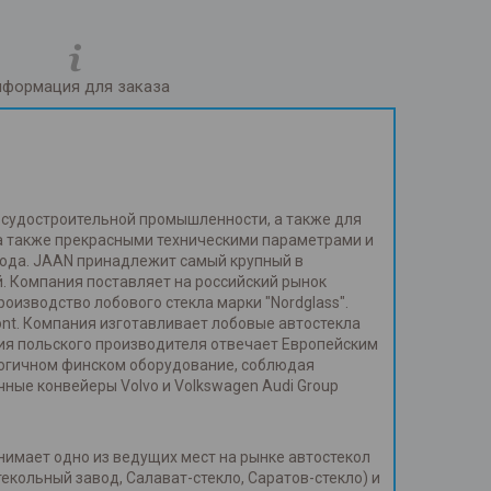
формация для заказа
и судостроительной промышленности, а также для
 а также прекрасными техническими параметрами и
года. JAAN принадлежит самый крупный в
. Компания поставляет на российский рынок
изводство лобового стекла марки "Nordglass".
ont. Компания изготавливает лобовые автостекла
ия польского производителя отвечает Европейским
огичном финском оборудование, соблюдая
ные конвейеры Volvo и Volkswagen Audi Group
нимает одно из ведущих мест на рынке автостекол
кольный завод, Салават-стекло, Саратов-стекло) и