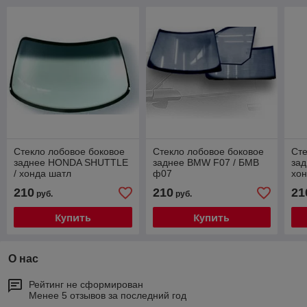
Стекло лобовое боковое
Стекло лобовое боковое
Сте
заднее HONDA SHUTTLE
заднее BMW F07 / БМВ
за
/ хонда шатл
ф07
хон
210
210
21
руб.
руб.
Купить
Купить
О нас
Рейтинг не сформирован
Менее 5 отзывов за последний год