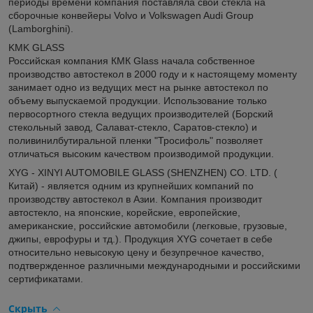
периоды времени компания поставляла свои стекла на
сборочные конвейеры Volvo и Volkswagen Audi Group
(Lamborghini).
KMK GLASS
Российская компания КМК Glass начала собственное
производство автостекол в 2000 году и к настоящему моменту
занимает одно из ведущих мест на рынке автостекол по
объему выпускаемой продукции. Использование только
первосортного стекла ведущих производителей (Борский
стекольный завод, Салават-стекло, Саратов-стекло) и
поливинилбутиральной пленки "Тросифоль" позволяет
отличаться высоким качеством производимой продукции.
XYG - XINYI AUTOMOBILE GLASS (SHENZHEN) CO. LTD. (
Китай) - является одним из крупнейших компаний по
производству автостекол в Азии. Компания производит
автостекло, на японские, корейские, европейские,
американские, российские автомобили (легковые, грузовые,
джипы, еврофуры и тд.). Продукция XYG сочетает в себе
относительно невысокую цену и безупречное качество,
подтвержденное различными международными и российскими
сертификатами.
Скрыть