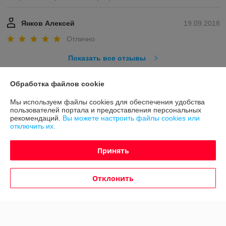
Янков Алексей
19.09.2018
Отлично
Показать все отзывы
Обработка файлов cookie
О нас
Мы используем файлы cookies для обеспечения удобства
пользователей портала и предоставления персональных
Контакты
рекомендаций.
Вы можете настроить файлы cookies или
отключить их.
Доставка и оплата
Принять
График работы
Отклонить
Полная версия сайта
Политика обработки cookies