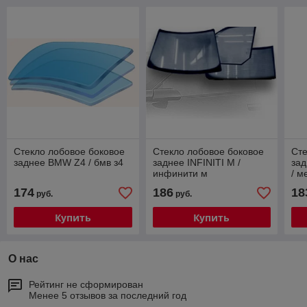
Стекло лобовое боковое
Стекло лобовое боковое
Сте
заднее BMW Z4 / бмв з4
заднее INFINITI M /
за
инфинити м
/ м
174
186
18
руб.
руб.
Купить
Купить
О нас
Рейтинг не сформирован
Менее 5 отзывов за последний год