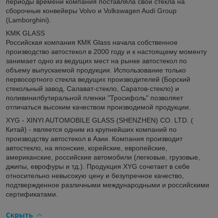
периоды времени компания поставляла свои стекла на
сборочные конвейеры Volvo и Volkswagen Audi Group
(Lamborghini).
KMK GLASS
Российская компания КМК Glass начала собственное
производство автостекол в 2000 году и к настоящему моменту
занимает одно из ведущих мест на рынке автостекол по
объему выпускаемой продукции. Использование только
первосортного стекла ведущих производителей (Борский
стекольный завод, Салават-стекло, Саратов-стекло) и
поливинилбутиральной пленки "Тросифоль" позволяет
отличаться высоким качеством производимой продукции.
XYG - XINYI AUTOMOBILE GLASS (SHENZHEN) CO. LTD. (
Китай) - является одним из крупнейших компаний по
производству автостекол в Азии. Компания производит
автостекло, на японские, корейские, европейские,
американские, российские автомобили (легковые, грузовые,
джипы, еврофуры и тд.). Продукция XYG сочетает в себе
относительно невысокую цену и безупречное качество,
подтвержденное различными международными и российскими
сертификатами.
Скрыть