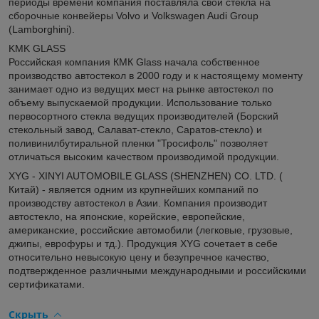
периоды времени компания поставляла свои стекла на
сборочные конвейеры Volvo и Volkswagen Audi Group
(Lamborghini).
KMK GLASS
Российская компания КМК Glass начала собственное
производство автостекол в 2000 году и к настоящему моменту
занимает одно из ведущих мест на рынке автостекол по
объему выпускаемой продукции. Использование только
первосортного стекла ведущих производителей (Борский
стекольный завод, Салават-стекло, Саратов-стекло) и
поливинилбутиральной пленки "Тросифоль" позволяет
отличаться высоким качеством производимой продукции.
XYG - XINYI AUTOMOBILE GLASS (SHENZHEN) CO. LTD. (
Китай) - является одним из крупнейших компаний по
производству автостекол в Азии. Компания производит
автостекло, на японские, корейские, европейские,
американские, российские автомобили (легковые, грузовые,
джипы, еврофуры и тд.). Продукция XYG сочетает в себе
относительно невысокую цену и безупречное качество,
подтвержденное различными международными и российскими
сертификатами.
Скрыть