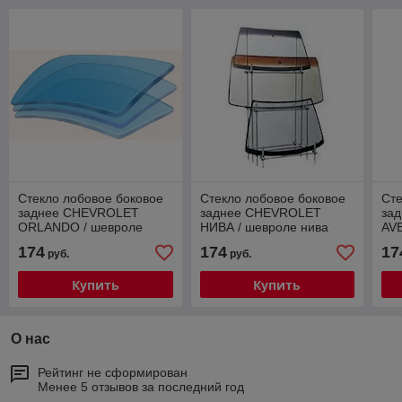
Стекло лобовое боковое
Стекло лобовое боковое
Сте
заднее CHEVROLET
заднее CHEVROLET
за
ORLANDO / шевроле
НИВА / шевроле нива
AVE
орландо
174
174
17
руб.
руб.
Купить
Купить
О нас
Рейтинг не сформирован
Менее 5 отзывов за последний год