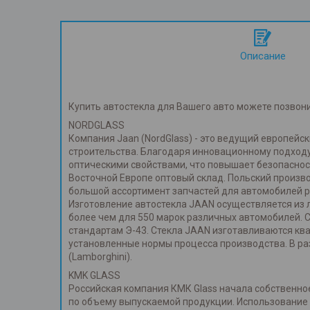
Описание
Купить автостекла для Вашего авто можете позвон
NORDGLASS
Компания Jaan (NordGlass) - это ведущий европей
строительства. Благодаря инновационному подходу
оптическими свойствами, что повышает безопаснос
Восточной Европе оптовый склад. Польский произв
большой ассортимент запчастей для автомобилей р
Изготовление автостекла JAAN осуществляется из л
более чем для 550 марок различных автомобилей. 
стандартам Э-43. Стекла JAAN изготавливаются к
установленные нормы процесса производства. В ра
(Lamborghini).
KMK GLASS
Российская компания КМК Glass начала собственное
по объему выпускаемой продукции. Использование т