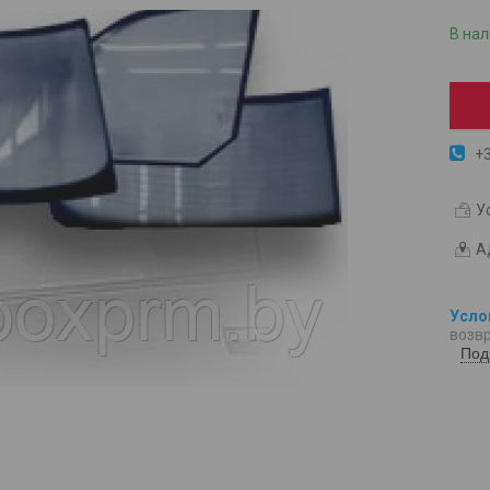
В на
+3
У
А
возвр
Под