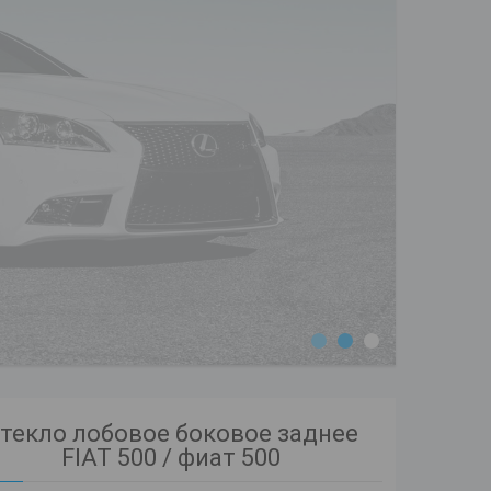
1
2
3
текло лобовое боковое заднее
FIAT 500 / фиат 500