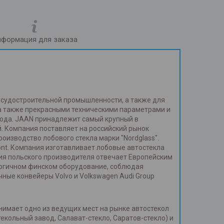
формация для заказа
и судостроительной промышленности, а также для
 а также прекрасными техническими параметрами и
года. JAAN принадлежит самый крупный в
. Компания поставляет на российский рынок
изводство лобового стекла марки "Nordglass".
ont. Компания изготавливает лобовые автостекла
ия польского производителя отвечает Европейским
огичном финском оборудование, соблюдая
ные конвейеры Volvo и Volkswagen Audi Group
нимает одно из ведущих мест на рынке автостекол
кольный завод, Салават-стекло, Саратов-стекло) и