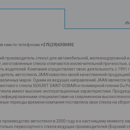
Ин
ив нам по телефонам
+375(29)6300492
ский производитель стекол для автомобильной, железнодорожной 
, изготовленные стекла отличаются исключительной прочностью,
ть водителей. Компания осуществляет свою деятельность с 1991 
одитель автостекла JAAN известен своей качественной продукцией
азличных марок. Одним из ведущих направлений JAAN является про
истового стекла SEKURIT SAINT-GOBAIN и полимерной пленки Du P
Стекла имеют высокие эксплуатационные характеристики. Продукц
валифицированными специалистами на современном высокотехнол
зные периоды времени компания поставляла свои стекла на сбороч
 производство автостекол в 2000 году и к настоящему моменту за
олько первосортного стекла ведущих производителей (Борский сте