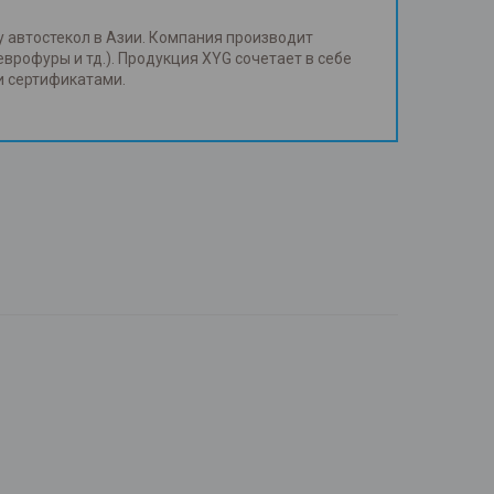
у автостекол в Азии. Компания производит
еврофуры и тд.). Продукция XYG сочетает в себе
и сертификатами.