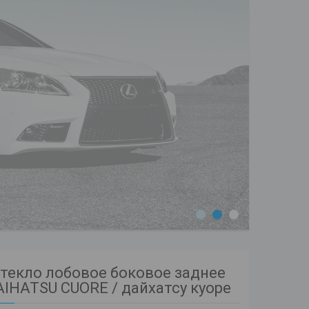
1
2
3
текло лобовое боковое заднее
AIHATSU CUORE / дайхатсу куоре