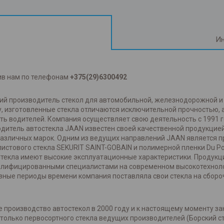
Ин
ив нам по телефонам
+375(29)6300492
ский производитель стекол для автомобильной, железнодорожной 
, изготовленные стекла отличаются исключительной прочностью,
ть водителей. Компания осуществляет свою деятельность с 1991 
одитель автостекла JAAN известен своей качественной продукцией
азличных марок. Одним из ведущих направлений JAAN является про
истового стекла SEKURIT SAINT-GOBAIN и полимерной пленки Du P
Стекла имеют высокие эксплуатационные характеристики. Продукц
валифицированными специалистами на современном высокотехнол
зные периоды времени компания поставляла свои стекла на сбороч
 производство автостекол в 2000 году и к настоящему моменту за
олько первосортного стекла ведущих производителей (Борский сте