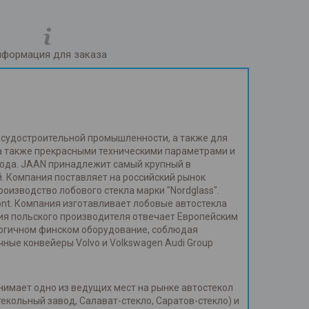
формация для заказа
и судостроительной промышленности, а также для
 а также прекрасными техническими параметрами и
года. JAAN принадлежит самый крупный в
. Компания поставляет на российский рынок
изводство лобового стекла марки "Nordglass".
ont. Компания изготавливает лобовые автостекла
ия польского производителя отвечает Европейским
огичном финском оборудование, соблюдая
ные конвейеры Volvo и Volkswagen Audi Group
нимает одно из ведущих мест на рынке автостекол
кольный завод, Салават-стекло, Саратов-стекло) и