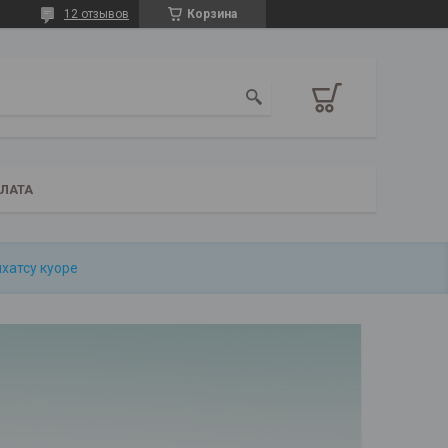
12 отзывов
Корзина
ПЛАТА
йхатсу куоре