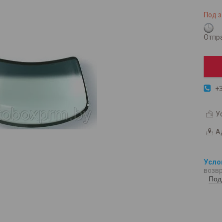
Под з
Отпра
+3
У
А
возвр
Под