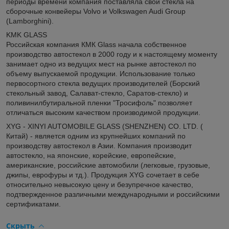
периоды времени компания поставляла свои стекла на
сборочные конвейеры Volvo и Volkswagen Audi Group
(Lamborghini).
KMK GLASS
Российская компания КМК Glass начала собственное
производство автостекол в 2000 году и к настоящему моменту
занимает одно из ведущих мест на рынке автостекол по
объему выпускаемой продукции. Использование только
первосортного стекла ведущих производителей (Борский
стекольный завод, Салават-стекло, Саратов-стекло) и
поливинилбутиральной пленки "Тросифоль" позволяет
отличаться высоким качеством производимой продукции.
XYG - XINYI AUTOMOBILE GLASS (SHENZHEN) CO. LTD. (
Китай) - является одним из крупнейших компаний по
производству автостекол в Азии. Компания производит
автостекло, на японские, корейские, европейские,
американские, российские автомобили (легковые, грузовые,
джипы, еврофуры и тд.). Продукция XYG сочетает в себе
относительно невысокую цену и безупречное качество,
подтвержденное различными международными и российскими
сертификатами.
Скрыть