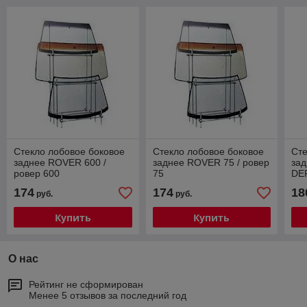
Стекло лобовое боковое
Стекло лобовое боковое
Сте
заднее ROVER 600 /
заднее ROVER 75 / ровер
за
ровер 600
75
DE
де
174
174
18
руб.
руб.
Купить
Купить
О нас
Рейтинг не сформирован
Менее 5 отзывов за последний год