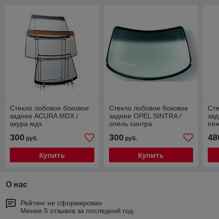
Стекло лобовое боковое
Стекло лобовое боковое
Сте
заднее ACURA MDX /
заднее OPEL SINTRA /
за
акура мдх
опель синтра
пе
300
300
48
руб.
руб.
Купить
Купить
О нас
Рейтинг не сформирован
Менее 5 отзывов за последний год