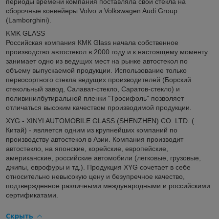
периоды времени компания поставляла свои стекла на
сборочные конвейеры Volvo и Volkswagen Audi Group
(Lamborghini).
KMK GLASS
Российская компания КМК Glass начала собственное
производство автостекол в 2000 году и к настоящему моменту
занимает одно из ведущих мест на рынке автостекол по
объему выпускаемой продукции. Использование только
первосортного стекла ведущих производителей (Борский
стекольный завод, Салават-стекло, Саратов-стекло) и
поливинилбутиральной пленки "Тросифоль" позволяет
отличаться высоким качеством производимой продукции.
XYG - XINYI AUTOMOBILE GLASS (SHENZHEN) CO. LTD. (
Китай) - является одним из крупнейших компаний по
производству автостекол в Азии. Компания производит
автостекло, на японские, корейские, европейские,
американские, российские автомобили (легковые, грузовые,
джипы, еврофуры и тд.). Продукция XYG сочетает в себе
относительно невысокую цену и безупречное качество,
подтвержденное различными международными и российскими
сертификатами.
Скрыть