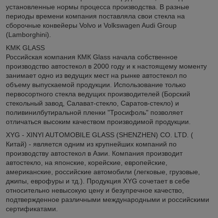
установленные нормы процесса производства. В разные
периоды времени компания поставляла свои стекла на
сборочные конвейеры Volvo и Volkswagen Audi Group
(Lamborghini).
KMK GLASS
Российская компания КМК Glass начала собственное
производство автостекол в 2000 году и к настоящему моменту
занимает одно из ведущих мест на рынке автостекол по
объему выпускаемой продукции. Использование только
первосортного стекла ведущих производителей (Борский
стекольный завод, Салават-стекло, Саратов-стекло) и
поливинилбутиральной пленки "Тросифоль" позволяет
отличаться высоким качеством производимой продукции.
XYG - XINYI AUTOMOBILE GLASS (SHENZHEN) CO. LTD. (
Китай) - является одним из крупнейших компаний по
производству автостекол в Азии. Компания производит
автостекло, на японские, корейские, европейские,
американские, российские автомобили (легковые, грузовые,
джипы, еврофуры и тд.). Продукция XYG сочетает в себе
относительно невысокую цену и безупречное качество,
подтвержденное различными международными и российскими
сертификатами.