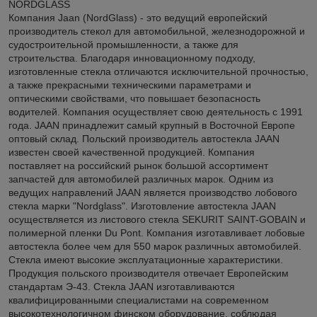
NORDGLASS
Компания Jaan (NordGlass) - это ведущий европейский
производитель стекол для автомобильной, железнодорожной и
судостроительной промышленности, а также для
строительства. Благодаря инновационному подходу,
изготовленные стекла отличаются исключительной прочностью,
а также прекрасными техническими параметрами и
оптическими свойствами, что повышает безопасность
водителей. Компания осуществляет свою деятельность с 1991
года. JAAN принадлежит самый крупный в Восточной Европе
оптовый склад. Польский производитель автостекла JAAN
известен своей качественной продукцией. Компания
поставляет на российский рынок большой ассортимент
запчастей для автомобилей различных марок. Одним из
ведущих направлений JAAN является производство лобового
стекла марки "Nordglass". Изготовление автостекла JAAN
осуществляется из листового стекла SEKURIT SAINT-GOBAIN и
полимерной пленки Du Pont. Компания изготавливает лобовые
автостекла более чем для 550 марок различных автомобилей.
Стекла имеют высокие эксплуатационные характеристики.
Продукция польского производителя отвечает Европейским
стандартам Э-43. Стекла JAAN изготавливаются
квалифицированными специалистами на современном
высокотехнологичном финском оборудование, соблюдая