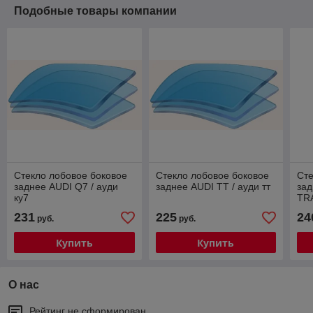
Подобные товары компании
Стекло лобовое боковое
Стекло лобовое боковое
Сте
заднее AUDI Q7 / ауди
заднее AUDI TT / ауди тт
за
ку7
TR
тре
231
225
24
руб.
руб.
Купить
Купить
О нас
Рейтинг не сформирован