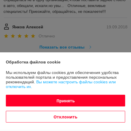
в авто, обещали, искали.но увы...   Отличные, вежливые 
специалисты! Приезжайте, обращайтесь, не пожалеете!!!
Янков Алексей
19.09.2018
Отлично
Показать все отзывы
Обработка файлов cookie
О нас
Мы используем файлы cookies для обеспечения удобства
пользователей портала и предоставления персональных
Контакты
рекомендаций.
Вы можете настроить файлы cookies или
отключить их.
Доставка и оплата
Принять
График работы
Отклонить
Полная версия сайта