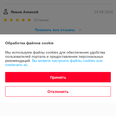
Янков Алексей
19.09.2018
Отлично
Показать все отзывы
Обработка файлов cookie
О нас
Мы используем файлы cookies для обеспечения удобства
пользователей портала и предоставления персональных
Контакты
рекомендаций.
Вы можете настроить файлы cookies или
отключить их.
Доставка и оплата
Принять
График работы
Отклонить
Полная версия сайта
Политика обработки cookies