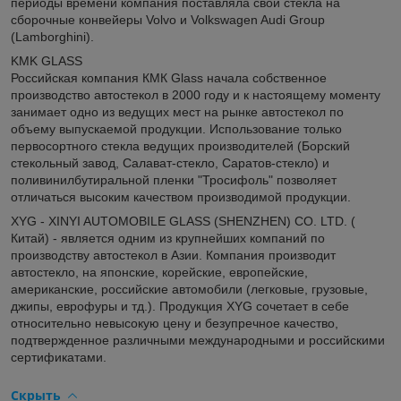
периоды времени компания поставляла свои стекла на
сборочные конвейеры Volvo и Volkswagen Audi Group
(Lamborghini).
KMK GLASS
Российская компания КМК Glass начала собственное
производство автостекол в 2000 году и к настоящему моменту
занимает одно из ведущих мест на рынке автостекол по
объему выпускаемой продукции. Использование только
первосортного стекла ведущих производителей (Борский
стекольный завод, Салават-стекло, Саратов-стекло) и
поливинилбутиральной пленки "Тросифоль" позволяет
отличаться высоким качеством производимой продукции.
XYG - XINYI AUTOMOBILE GLASS (SHENZHEN) CO. LTD. (
Китай) - является одним из крупнейших компаний по
производству автостекол в Азии. Компания производит
автостекло, на японские, корейские, европейские,
американские, российские автомобили (легковые, грузовые,
джипы, еврофуры и тд.). Продукция XYG сочетает в себе
относительно невысокую цену и безупречное качество,
подтвержденное различными международными и российскими
сертификатами.
Скрыть