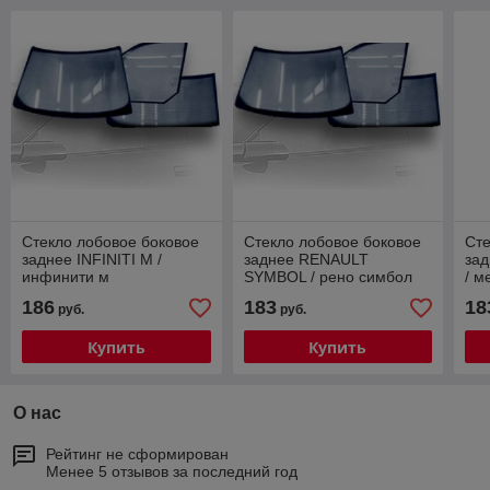
Стекло лобовое боковое
Стекло лобовое боковое
Сте
заднее INFINITI M /
заднее RENAULT
за
инфинити м
SYMBOL / рено симбол
/ м
186
183
18
руб.
руб.
Купить
Купить
О нас
Рейтинг не сформирован
Менее 5 отзывов за последний год