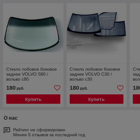
Стекло лобовое боковое
Стекло лобовое боковое
Сте
заднее VOLVO S80 /
заднее VOLVO C30 /
зад
вольво с80
вольво с30
вол
180
180
18
руб.
руб.
Купить
Купить
О нас
Рейтинг не сформирован
Менее 5 отзывов за последний год