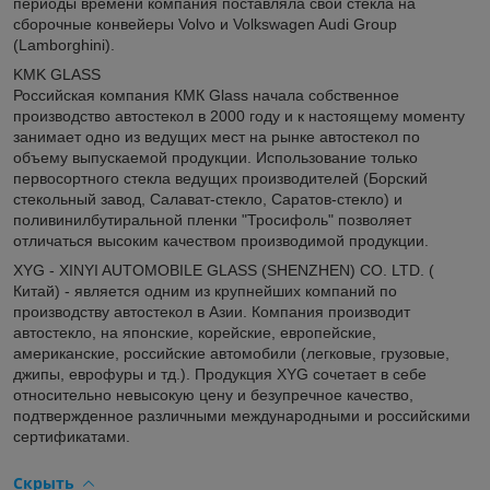
периоды времени компания поставляла свои стекла на
сборочные конвейеры Volvo и Volkswagen Audi Group
(Lamborghini).
KMK GLASS
Российская компания КМК Glass начала собственное
производство автостекол в 2000 году и к настоящему моменту
занимает одно из ведущих мест на рынке автостекол по
объему выпускаемой продукции. Использование только
первосортного стекла ведущих производителей (Борский
стекольный завод, Салават-стекло, Саратов-стекло) и
поливинилбутиральной пленки "Тросифоль" позволяет
отличаться высоким качеством производимой продукции.
XYG - XINYI AUTOMOBILE GLASS (SHENZHEN) CO. LTD. (
Китай) - является одним из крупнейших компаний по
производству автостекол в Азии. Компания производит
автостекло, на японские, корейские, европейские,
американские, российские автомобили (легковые, грузовые,
джипы, еврофуры и тд.). Продукция XYG сочетает в себе
относительно невысокую цену и безупречное качество,
подтвержденное различными международными и российскими
сертификатами.
Скрыть