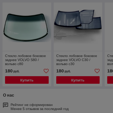
Стекло лобовое боковое
Стекло лобовое боковое
Сте
заднее VOLVO S80 /
заднее VOLVO C30 /
зад
вольво с80
вольво с30
вол
180
180
18
руб.
руб.
Купить
Купить
О нас
Рейтинг не сформирован
Менее 5 отзывов за последний год