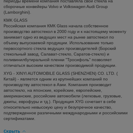
периоды времени компания поставляла свои стекла на
сборочные конвейеры Volvo и Volkswagen Audi Group
(Lamborghini).
KMK GLASS
Российская компания КМК Glass начала собственное
производство автостекол в 2000 году и к настоящему моменту
занимает одно из ведущих мест на рынке автостекол по
объему выпускаемой продукции. Использование только
первосортного стекла ведущих производителей (Борский
стекольный завод, Салават-стекло, Саратов-стекло) и
поливинилбутиральной пленки "Тросифоль" позволяет
отличаться высоким качеством производимой продукции.
XYG - XINYI AUTOMOBILE GLASS (SHENZHEN) CO. LTD. (
Китай) - является одним из крупнейших компаний по
производству автостекол в Азии. Компания производит
автостекло, на японские, корейские, европейские,
американские, российские автомобили (легковые, грузовые,
джипы, еврофуры и тд.). Продукция XYG сочетает в себе
относительно невысокую цену и безупречное качество,
подтвержденное различными международными и российскими
сертификатами.
Скрыть