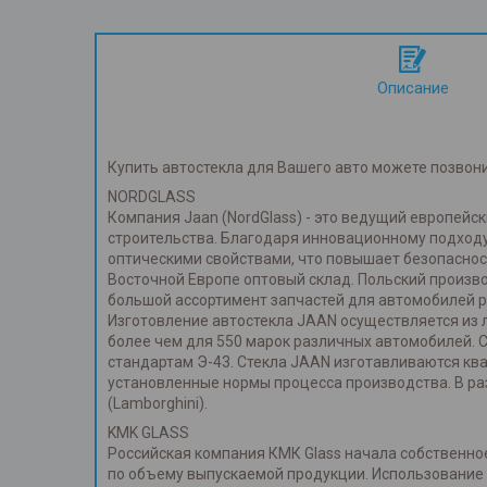
Описание
Купить автостекла для Вашего авто можете позвон
NORDGLASS
Компания Jaan (NordGlass) - это ведущий европей
строительства. Благодаря инновационному подходу
оптическими свойствами, что повышает безопаснос
Восточной Европе оптовый склад. Польский произв
большой ассортимент запчастей для автомобилей р
Изготовление автостекла JAAN осуществляется из л
более чем для 550 марок различных автомобилей. 
стандартам Э-43. Стекла JAAN изготавливаются к
установленные нормы процесса производства. В ра
(Lamborghini).
KMK GLASS
Российская компания КМК Glass начала собственное
по объему выпускаемой продукции. Использование т