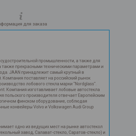
формация для заказа
и судостроительной промышленности, а также для
 а также прекрасными техническими параметрами и
года. JAAN принадлежит самый крупный в
. Компания поставляет на российский рынок
изводство лобового стекла марки "Nordglass".
ont. Компания изготавливает лобовые автостекла
ия польского производителя отвечает Европейским
огичном финском оборудование, соблюдая
ные конвейеры Volvo и Volkswagen Audi Group
нимает одно из ведущих мест на рынке автостекол
кольный завод, Салават-стекло, Саратов-стекло) и