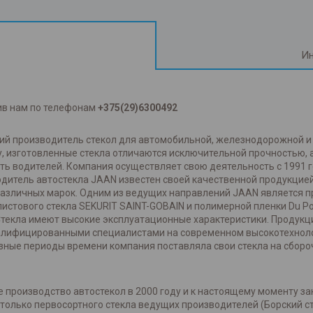
Ин
ив нам по телефонам
+375(29)6300492
ский производитель стекол для автомобильной, железнодорожной 
, изготовленные стекла отличаются исключительной прочностью,
ть водителей. Компания осуществляет свою деятельность с 1991 
одитель автостекла JAAN известен своей качественной продукцией
азличных марок. Одним из ведущих направлений JAAN является про
истового стекла SEKURIT SAINT-GOBAIN и полимерной пленки Du P
Стекла имеют высокие эксплуатационные характеристики. Продукц
валифицированными специалистами на современном высокотехнол
зные периоды времени компания поставляла свои стекла на сбороч
 производство автостекол в 2000 году и к настоящему моменту за
олько первосортного стекла ведущих производителей (Борский сте