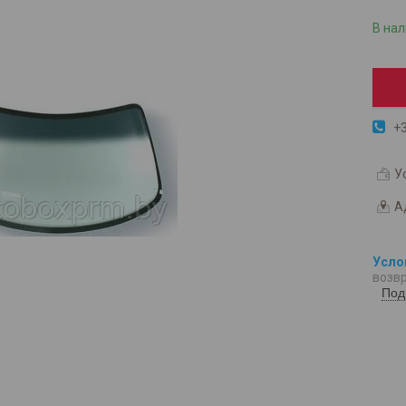
В на
+3
У
А
возвр
Под