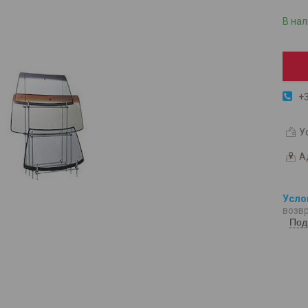
В на
+3
У
А
возвр
Под