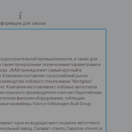
формация для заказа
и судостроительной промышленности, а также для
 а также прекрасными техническими параметрами и
года. JAAN принадлежит самый крупный в
. Компания поставляет на российский рынок
изводство лобового стекла марки "Nordglass".
ont. Компания изготавливает лобовые автостекла
ия польского производителя отвечает Европейским
огичном финском оборудование, соблюдая
ные конвейеры Volvo и Volkswagen Audi Group
нимает одно из ведущих мест на рынке автостекол
кольный завод, Салават-стекло, Саратов-стекло) и