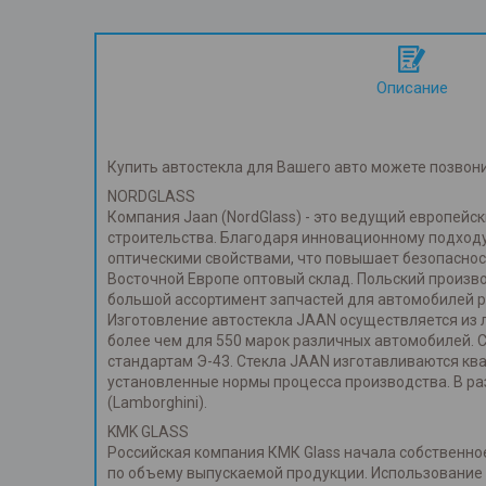
Описание
Купить автостекла для Вашего авто можете позвон
NORDGLASS
Компания Jaan (NordGlass) - это ведущий европей
строительства. Благодаря инновационному подходу
оптическими свойствами, что повышает безопаснос
Восточной Европе оптовый склад. Польский произв
большой ассортимент запчастей для автомобилей р
Изготовление автостекла JAAN осуществляется из л
более чем для 550 марок различных автомобилей. 
стандартам Э-43. Стекла JAAN изготавливаются к
установленные нормы процесса производства. В ра
(Lamborghini).
KMK GLASS
Российская компания КМК Glass начала собственное
по объему выпускаемой продукции. Использование т