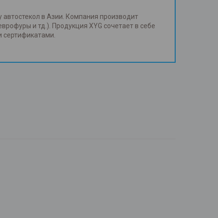
у автостекол в Азии. Компания производит
еврофуры и тд.). Продукция XYG сочетает в себе
и сертификатами.