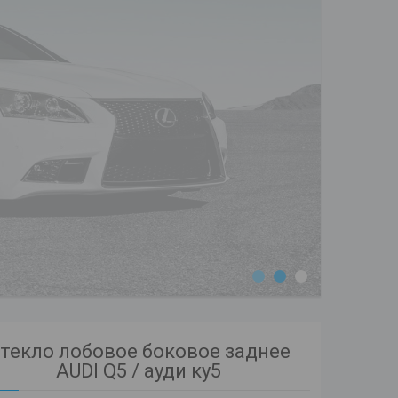
1
2
3
текло лобовое боковое заднее
AUDI Q5 / ауди ку5