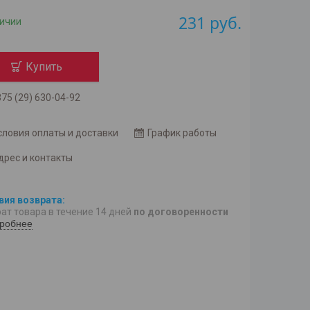
231
руб.
личии
Купить
75 (29) 630-04-92
словия оплаты и доставки
График работы
дрес и контакты
ат товара в течение 14 дней
по договоренности
робнее