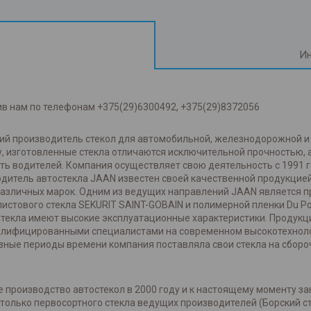
Ин
ив нам по телефонам +375(29)6300492, +375(29)8372056
ский производитель стекол для автомобильной, железнодорожной 
, изготовленные стекла отличаются исключительной прочностью,
ть водителей. Компания осуществляет свою деятельность с 1991 
одитель автостекла JAAN известен своей качественной продукцией
азличных марок. Одним из ведущих направлений JAAN является про
истового стекла SEKURIT SAINT-GOBAIN и полимерной пленки Du P
Стекла имеют высокие эксплуатационные характеристики. Продукц
валифицированными специалистами на современном высокотехнол
зные периоды времени компания поставляла свои стекла на сбороч
 производство автостекол в 2000 году и к настоящему моменту за
олько первосортного стекла ведущих производителей (Борский сте