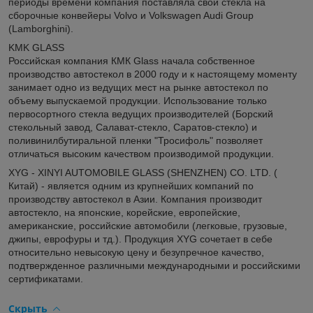
периоды времени компания поставляла свои стекла на
сборочные конвейеры Volvo и Volkswagen Audi Group
(Lamborghini).
KMK GLASS
Российская компания КМК Glass начала собственное
производство автостекол в 2000 году и к настоящему моменту
занимает одно из ведущих мест на рынке автостекол по
объему выпускаемой продукции. Использование только
первосортного стекла ведущих производителей (Борский
стекольный завод, Салават-стекло, Саратов-стекло) и
поливинилбутиральной пленки "Тросифоль" позволяет
отличаться высоким качеством производимой продукции.
XYG - XINYI AUTOMOBILE GLASS (SHENZHEN) CO. LTD. (
Китай) - является одним из крупнейших компаний по
производству автостекол в Азии. Компания производит
автостекло, на японские, корейские, европейские,
американские, российские автомобили (легковые, грузовые,
джипы, еврофуры и тд.). Продукция XYG сочетает в себе
относительно невысокую цену и безупречное качество,
подтвержденное различными международными и российскими
сертификатами.
Скрыть