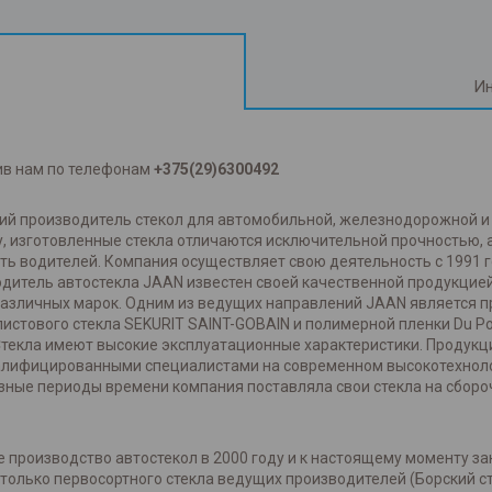
Ин
ив нам по телефонам
+375(29)6300492
ский производитель стекол для автомобильной, железнодорожной 
, изготовленные стекла отличаются исключительной прочностью,
ть водителей. Компания осуществляет свою деятельность с 1991 
одитель автостекла JAAN известен своей качественной продукцией
азличных марок. Одним из ведущих направлений JAAN является про
истового стекла SEKURIT SAINT-GOBAIN и полимерной пленки Du P
Стекла имеют высокие эксплуатационные характеристики. Продукц
валифицированными специалистами на современном высокотехнол
зные периоды времени компания поставляла свои стекла на сбороч
 производство автостекол в 2000 году и к настоящему моменту за
олько первосортного стекла ведущих производителей (Борский сте