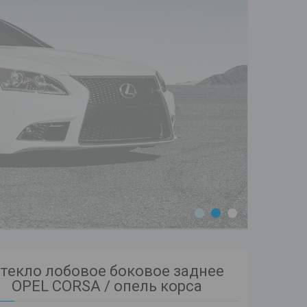
1
2
3
текло лобовое боковое заднее
OPEL CORSA / опель корса