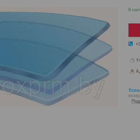
В на
+3
У
А
возвр
Под