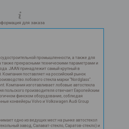
формация для заказа
и судостроительной промышленности, а также для
 а также прекрасными техническими параметрами и
года. JAAN принадлежит самый крупный в
. Компания поставляет на российский рынок
изводство лобового стекла марки "Nordglass".
ont. Компания изготавливает лобовые автостекла
ия польского производителя отвечает Европейским
огичном финском оборудование, соблюдая
ные конвейеры Volvo и Volkswagen Audi Group
нимает одно из ведущих мест на рынке автостекол
кольный завод, Салават-стекло, Саратов-стекло) и