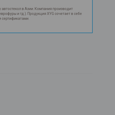
у автостекол в Азии. Компания производит
еврофуры и тд.). Продукция XYG сочетает в себе
и сертификатами.