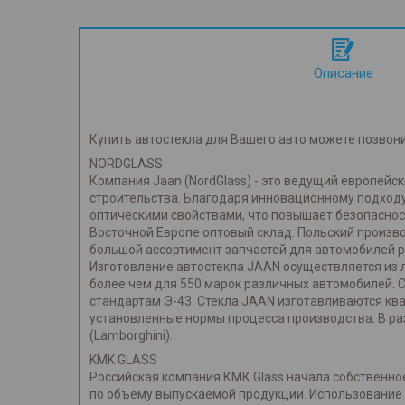
Описание
Купить автостекла для Вашего авто можете позвон
NORDGLASS
Компания Jaan (NordGlass) - это ведущий европей
строительства. Благодаря инновационному подходу
оптическими свойствами, что повышает безопаснос
Восточной Европе оптовый склад. Польский произв
большой ассортимент запчастей для автомобилей р
Изготовление автостекла JAAN осуществляется из л
более чем для 550 марок различных автомобилей. 
стандартам Э-43. Стекла JAAN изготавливаются к
установленные нормы процесса производства. В ра
(Lamborghini).
KMK GLASS
Российская компания КМК Glass начала собственное
по объему выпускаемой продукции. Использование т