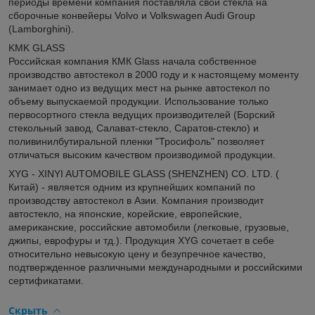
периоды времени компания поставляла свои стекла на
сборочные конвейеры Volvo и Volkswagen Audi Group
(Lamborghini).
KMK GLASS
Российская компания КМК Glass начала собственное
производство автостекол в 2000 году и к настоящему моменту
занимает одно из ведущих мест на рынке автостекол по
объему выпускаемой продукции. Использование только
первосортного стекла ведущих производителей (Борский
стекольный завод, Салават-стекло, Саратов-стекло) и
поливинилбутиральной пленки "Тросифоль" позволяет
отличаться высоким качеством производимой продукции.
XYG - XINYI AUTOMOBILE GLASS (SHENZHEN) CO. LTD. (
Китай) - является одним из крупнейших компаний по
производству автостекол в Азии. Компания производит
автостекло, на японские, корейские, европейские,
американские, российские автомобили (легковые, грузовые,
джипы, еврофуры и тд.). Продукция XYG сочетает в себе
относительно невысокую цену и безупречное качество,
подтвержденное различными международными и российскими
сертификатами.
Скрыть