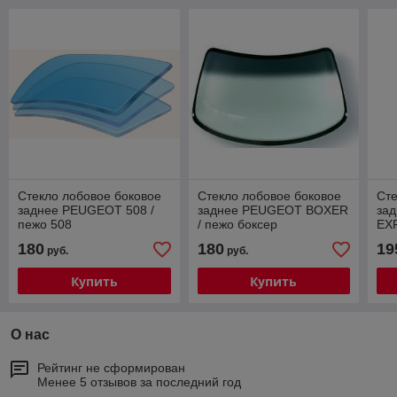
Стекло лобовое боковое
Стекло лобовое боковое
Сте
заднее PEUGEOT 508 /
заднее PEUGEOT BOXER
за
пежо 508
/ пежо боксер
EXP
180
180
19
руб.
руб.
Купить
Купить
О нас
Рейтинг не сформирован
Менее 5 отзывов за последний год