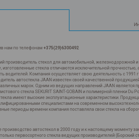
Ин
ив нам по телефонам
+375(29)6300492
ский производитель стекол для автомобильной, железнодорожной 
, изготовленные стекла отличаются исключительной прочностью,
ть водителей. Компания осуществляет свою деятельность с 1991 
одитель автостекла JAAN известен своей качественной продукцией
азличных марок. Одним из ведущих направлений JAAN является про
истового стекла SEKURIT SAINT-GOBAIN и полимерной пленки Du P
Стекла имеют высокие эксплуатационные характеристики. Продукц
валифицированными специалистами на современном высокотехнол
зные периоды времени компания поставляла свои стекла на сбороч
 производство автостекол в 2000 году и к настоящему моменту за
олько первосортного стекла ведущих производителей (Борский сте