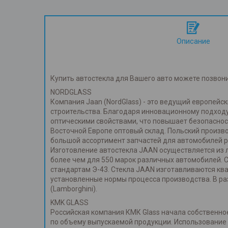
Описание
Купить автостекла для Вашего авто можете позвон
NORDGLASS
Компания Jaan (NordGlass) - это ведущий европей
строительства. Благодаря инновационному подходу
оптическими свойствами, что повышает безопаснос
Восточной Европе оптовый склад. Польский произв
большой ассортимент запчастей для автомобилей р
Изготовление автостекла JAAN осуществляется из л
более чем для 550 марок различных автомобилей. 
стандартам Э-43. Стекла JAAN изготавливаются к
установленные нормы процесса производства. В ра
(Lamborghini).
KMK GLASS
Российская компания КМК Glass начала собственное
по объему выпускаемой продукции. Использование т