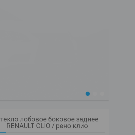
1
2
3
текло лобовое боковое заднее
RENAULT CLIO / рено клио