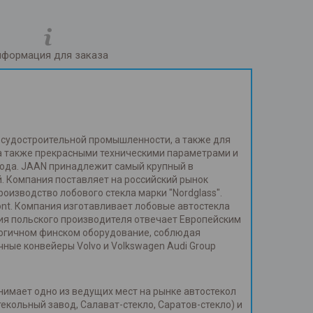
формация для заказа
и судостроительной промышленности, а также для
 а также прекрасными техническими параметрами и
года. JAAN принадлежит самый крупный в
. Компания поставляет на российский рынок
изводство лобового стекла марки "Nordglass".
ont. Компания изготавливает лобовые автостекла
ия польского производителя отвечает Европейским
огичном финском оборудование, соблюдая
ные конвейеры Volvo и Volkswagen Audi Group
нимает одно из ведущих мест на рынке автостекол
кольный завод, Салават-стекло, Саратов-стекло) и