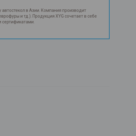
у автостекол в Азии. Компания производит
еврофуры и тд.). Продукция XYG сочетает в себе
и сертификатами.