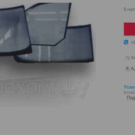
В на
+3
У
А
возвр
Под