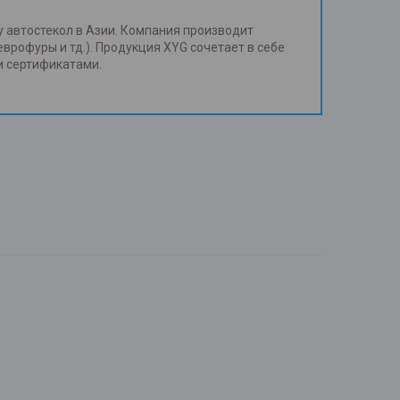
у автостекол в Азии. Компания производит
еврофуры и тд.). Продукция XYG сочетает в себе
и сертификатами.