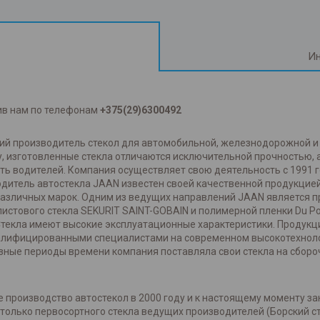
Ин
ив нам по телефонам
+375(29)6300492
ский производитель стекол для автомобильной, железнодорожной 
, изготовленные стекла отличаются исключительной прочностью,
ть водителей. Компания осуществляет свою деятельность с 1991 
одитель автостекла JAAN известен своей качественной продукцией
азличных марок. Одним из ведущих направлений JAAN является про
истового стекла SEKURIT SAINT-GOBAIN и полимерной пленки Du P
Стекла имеют высокие эксплуатационные характеристики. Продукц
валифицированными специалистами на современном высокотехнол
зные периоды времени компания поставляла свои стекла на сбороч
 производство автостекол в 2000 году и к настоящему моменту за
олько первосортного стекла ведущих производителей (Борский сте