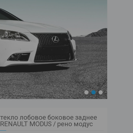
1
2
3
текло лобовое боковое заднее
RENAULT MODUS / рено модус