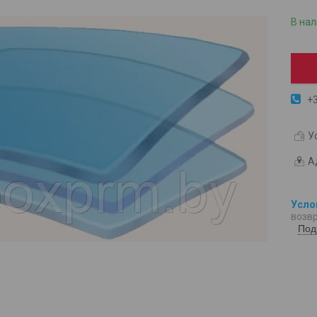
В на
+3
У
А
возвр
Под