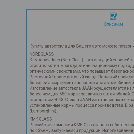
Описание
Купить автостекла для Вашего авто можете позвон
NORDGLASS
Компания Jaan (NordGlass) - это ведущий европей
строительства. Благодаря инновационному подходу
оптическими свойствами, что повышает безопаснос
Восточной Европе оптовый склад. Польский произв
большой ассортимент запчастей для автомобилей р
Изготовление автостекла JAAN осуществляется из л
более чем для 550 марок различных автомобилей. 
стандартам Э-43. Стекла JAAN изготавливаются к
установленные нормы процесса производства. В ра
(Lamborghini).
KMK GLASS
Российская компания КМК Glass начала собственное
по объему выпускаемой продукции. Использование т