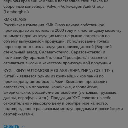
периоды времени компания поставляла свои стекла на
сборочные конвейеры Volvo и Volkswagen Audi Group
(Lamborghini).
KMK GLASS
Российская компания КМК Glass начала собственное
производство автостекол в 2000 году и к настоящему моменту
занимает одно из ведущих мест на рынке автостекол по
объему выпускаемой продукции. Использование только
первосортного стекла ведущих производителей (Борский
стекольный завод, Салават-стекло, Саратов-стекло) и
поливинилбутиральной пленки "Тросифоль" позволяет
отличаться высоким качеством производимой продукции.
XYG - XINYI AUTOMOBILE GLASS (SHENZHEN) CO. LTD. (
Китай) - является одним из крупнейших компаний по
производству автостекол в Азии. Компания производит
автостекло, на японские, корейские, европейские,
американские, российские автомобили (легковые, грузовые,
джипы, еврофуры и тд.). Продукция XYG сочетает в себе
относительно невысокую цену и безупречное качество,
подтвержденное различными международными и российскими
сертификатами.
Скрыть