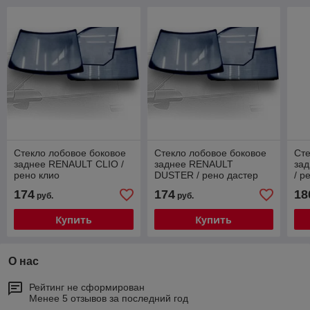
Стекло лобовое боковое
Стекло лобовое боковое
Сте
заднее RENAULT CLIO /
заднее RENAULT
за
рено клио
DUSTER / рено дастер
/ р
174
174
18
руб.
руб.
Купить
Купить
О нас
Рейтинг не сформирован
Менее 5 отзывов за последний год