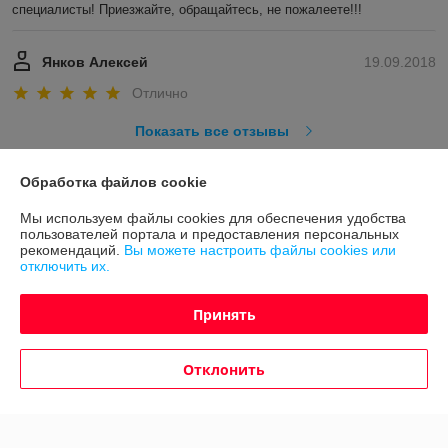
специалисты! Приезжайте, обращайтесь, не пожалеете!!!
Янков Алексей
19.09.2018
Отлично
Показать все отзывы
Обработка файлов cookie
О нас
Мы используем файлы cookies для обеспечения удобства
пользователей портала и предоставления персональных
Контакты
рекомендаций.
Вы можете настроить файлы cookies или
отключить их.
Доставка и оплата
Принять
График работы
Отклонить
Полная версия сайта
Политика обработки cookies