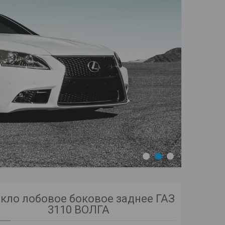
1
2
3
кло лобовое боковое заднее ГАЗ
3110 ВОЛГА