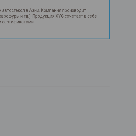
у автостекол в Азии. Компания производит
еврофуры и тд.). Продукция XYG сочетает в себе
и сертификатами.