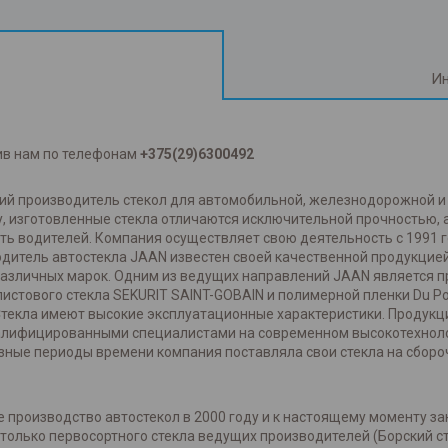
Ин
ив нам по телефонам
+375(29)6300492
ский производитель стекол для автомобильной, железнодорожной 
, изготовленные стекла отличаются исключительной прочностью,
ть водителей. Компания осуществляет свою деятельность с 1991 
одитель автостекла JAAN известен своей качественной продукцией
азличных марок. Одним из ведущих направлений JAAN является про
истового стекла SEKURIT SAINT-GOBAIN и полимерной пленки Du P
Стекла имеют высокие эксплуатационные характеристики. Продукц
валифицированными специалистами на современном высокотехнол
зные периоды времени компания поставляла свои стекла на сбороч
 производство автостекол в 2000 году и к настоящему моменту за
олько первосортного стекла ведущих производителей (Борский сте