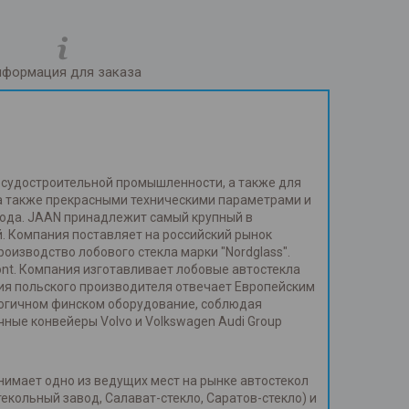
формация для заказа
и судостроительной промышленности, а также для
 а также прекрасными техническими параметрами и
года. JAAN принадлежит самый крупный в
. Компания поставляет на российский рынок
изводство лобового стекла марки "Nordglass".
ont. Компания изготавливает лобовые автостекла
ия польского производителя отвечает Европейским
огичном финском оборудование, соблюдая
ные конвейеры Volvo и Volkswagen Audi Group
нимает одно из ведущих мест на рынке автостекол
кольный завод, Салават-стекло, Саратов-стекло) и