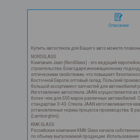
Описание
Купить автостекла для Вашего авто можете позвон
NORDGLASS
Компания Jaan (NordGlass) - это ведущий европей
строительства. Благодаря инновационному подходу
оптическими свойствами, что повышает безопаснос
Восточной Европе оптовый склад. Польский произв
большой ассортимент запчастей для автомобилей р
Изготовление автостекла JAAN осуществляется из л
более чем для 550 марок различных автомобилей. 
стандартам Э-43. Стекла JAAN изготавливаются к
установленные нормы процесса производства. В ра
(Lamborghini).
KMK GLASS
Российская компания КМК Glass начала собственное
по объему выпускаемой продукции. Использование т