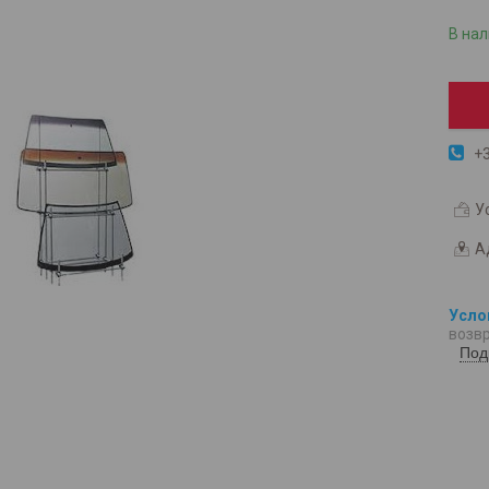
В на
+3
У
А
возвр
Под