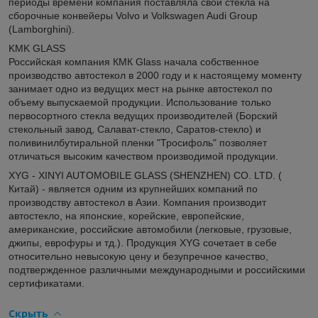
периоды времени компания поставляла свои стекла на
сборочные конвейеры Volvo и Volkswagen Audi Group
(Lamborghini).
KMK GLASS
Российская компания КМК Glass начала собственное
производство автостекол в 2000 году и к настоящему моменту
занимает одно из ведущих мест на рынке автостекол по
объему выпускаемой продукции. Использование только
первосортного стекла ведущих производителей (Борский
стекольный завод, Салават-стекло, Саратов-стекло) и
поливинилбутиральной пленки "Тросифоль" позволяет
отличаться высоким качеством производимой продукции.
XYG - XINYI AUTOMOBILE GLASS (SHENZHEN) CO. LTD. (
Китай) - является одним из крупнейших компаний по
производству автостекол в Азии. Компания производит
автостекло, на японские, корейские, европейские,
американские, российские автомобили (легковые, грузовые,
джипы, еврофуры и тд.). Продукция XYG сочетает в себе
относительно невысокую цену и безупречное качество,
подтвержденное различными международными и российскими
сертификатами.
Скрыть