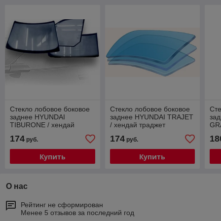
Стекло лобовое боковое
Стекло лобовое боковое
Сте
заднее HYUNDAI
заднее HYUNDAI TRAJET
за
TIBURONE / хендай
/ хендай траджет
GR
тибурон
гра
174
174
18
руб.
руб.
Купить
Купить
О нас
Рейтинг не сформирован
Менее 5 отзывов за последний год