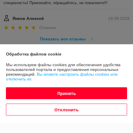
специалисты! Приезжайте, обращайтесь, не пожалеете!!!
Янков Алексей
19.09.2018
Отлично
Показать все отзывы
Обработка файлов cookie
О нас
Мы используем файлы cookies для обеспечения удобства
пользователей портала и предоставления персональных
Контакты
рекомендаций.
Вы можете настроить файлы cookies или
отключить их.
Доставка и оплата
Принять
График работы
Отклонить
Полная версия сайта
Политика обработки cookies