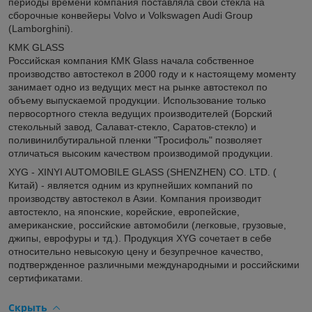
периоды времени компания поставляла свои стекла на
сборочные конвейеры Volvo и Volkswagen Audi Group
(Lamborghini).
KMK GLASS
Российская компания КМК Glass начала собственное
производство автостекол в 2000 году и к настоящему моменту
занимает одно из ведущих мест на рынке автостекол по
объему выпускаемой продукции. Использование только
первосортного стекла ведущих производителей (Борский
стекольный завод, Салават-стекло, Саратов-стекло) и
поливинилбутиральной пленки "Тросифоль" позволяет
отличаться высоким качеством производимой продукции.
XYG - XINYI AUTOMOBILE GLASS (SHENZHEN) CO. LTD. (
Китай) - является одним из крупнейших компаний по
производству автостекол в Азии. Компания производит
автостекло, на японские, корейские, европейские,
американские, российские автомобили (легковые, грузовые,
джипы, еврофуры и тд.). Продукция XYG сочетает в себе
относительно невысокую цену и безупречное качество,
подтвержденное различными международными и российскими
сертификатами.
Скрыть