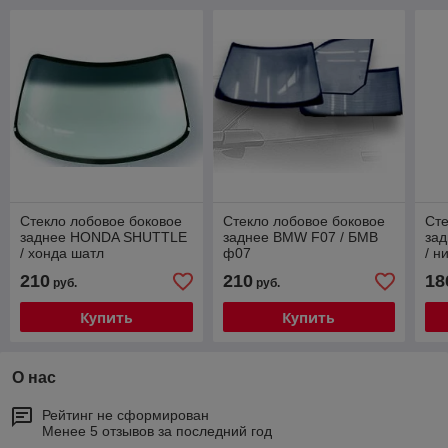
Стекло лобовое боковое
Стекло лобовое боковое
Сте
заднее HONDA SHUTTLE
заднее BMW F07 / БМВ
за
/ хонда шатл
ф07
/ н
210
210
18
руб.
руб.
Купить
Купить
О нас
Рейтинг не сформирован
Менее 5 отзывов за последний год