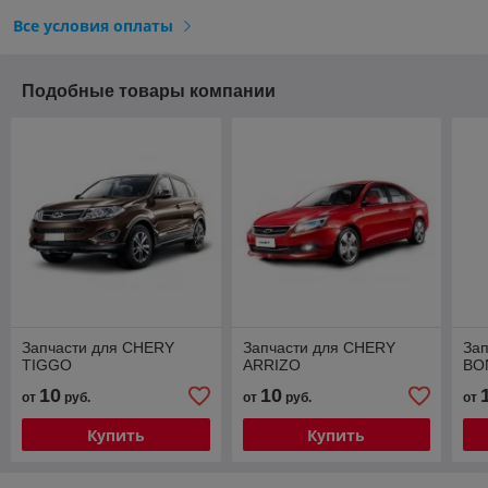
Все условия оплаты
Подобные товары компании
Запчасти для CHERY
Запчасти для CHERY
За
TIGGO
ARRIZO
BO
10
10
от
руб.
от
руб.
от
Купить
Купить