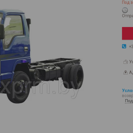
Под з
Отпра
+3
У
А
возвр
Под